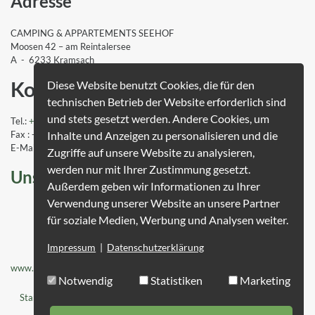
Adresse
CAMPING & APPARTEMENTS SEEHOF
Moosen 42 – am Reintalersee
A - 6233 Kramsach
Kontakt
Diese Website benutzt Cookies, die für den
technischen Betrieb der Website erforderlich sind
und stets gesetzt werden. Andere Cookies, um
Tel.:
+43 (0)5337 / 63541
Inhalte und Anzeigen zu personalisieren und die
Fax : +43 (0)5337 / 63541-20
E-Mail:
info
@camping-seehof
.com
Zugriffe auf unsere Website zu analysieren,
werden nur mit Ihrer Zustimmung gesetzt.
Unsere Auszeichnungen
Außerdem geben wir Informationen zu Ihrer
Verwendung unserer Website an unsere Partner
Gästebewertung
für soziale Medien, Werbung und Analysen weiter.
Camping Seehof
Impressum
|
Datenschutzerklärung
www.systemmarketing.de
Notwendig
Statistiken
Marketing
Startseite
Anreise
Kontakt
Datenschutz