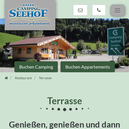
Zum
Inhalt
springen
Previous
Next
Buchen Camping
Buchen Appartements
Restaurant
Terrasse
Terrasse
Genießen, genießen und dann