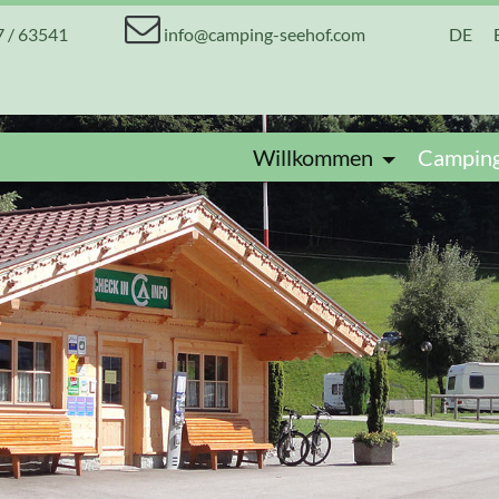
7 / 63541
info@camping-seehof.com
DE
Willkommen
Campin