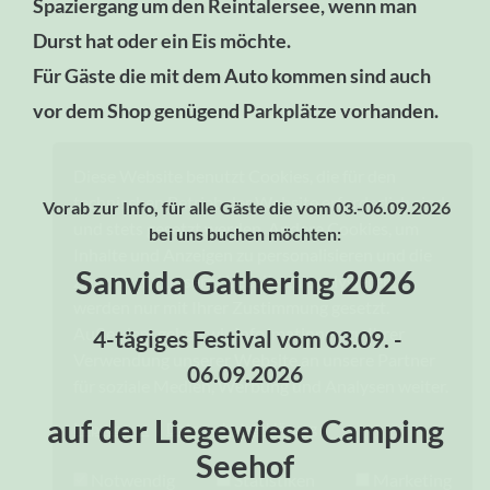
Spaziergang um den Reintalersee, wenn man
Durst hat oder ein Eis möchte.
Für Gäste die mit dem Auto kommen sind auch
vor dem Shop genügend Parkplätze vorhanden.
Diese Website benutzt Cookies, die für den
technischen Betrieb der Website erforderlich sind
Vorab zur Info, für alle Gäste die vom 03.-06.09.2026
und stets gesetzt werden. Andere Cookies, um
bei uns buchen möchten:
Inhalte und Anzeigen zu personalisieren und die
Sanvida Gathering 2026
Zugriffe auf unsere Website zu analysieren,
werden nur mit Ihrer Zustimmung gesetzt.
Außerdem geben wir Informationen zu Ihrer
4-tägiges Festival vom 03.09. -
Verwendung unserer Website an unsere Partner
06.09.2026
für soziale Medien, Werbung und Analysen weiter.
auf der Liegewiese Camping
Impressum
|
Datenschutzerklärung
Seehof
Notwendig
Statistiken
Marketing