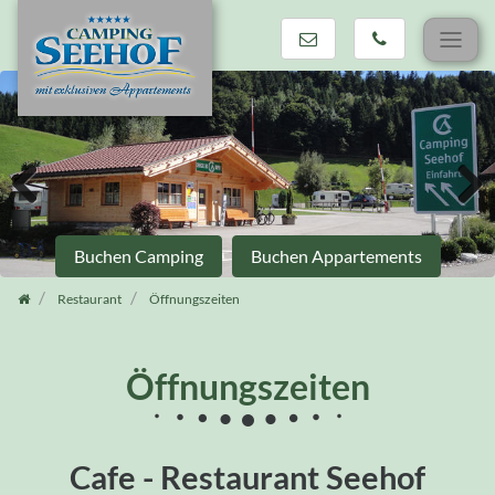
Zum
Inhalt
springen
Previous
Next
Buchen Camping
Buchen Appartements
Restaurant
Öffnungszeiten
Öffnungszeiten
Cafe - Restaurant Seehof