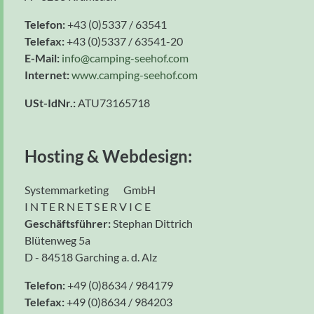
Telefon:
+43 (0)5337 / 63541
Telefax:
+43 (0)5337 / 63541-20
E-Mail:
info
@camping-seehof
.com
Internet:
www.camping-seehof.com
USt-IdNr.:
ATU73165718
Hosting & Webdesign:
Systemmarketing GmbH
I N T E R N E T S E R V I C E
Geschäftsführer:
Stephan Dittrich
Blütenweg 5a
D - 84518 Garching a. d. Alz
Telefon:
+49 (0)8634 / 984179
Telefax:
+49 (0)8634 / 984203