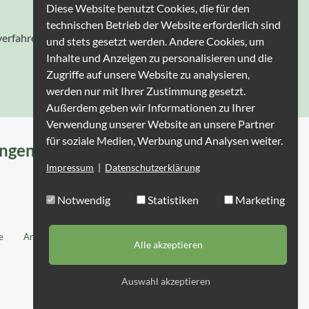
Diese Website benutzt Cookies, die für den
technischen Betrieb der Website erforderlich sind
verfahren vor einer
und stets gesetzt werden. Andere Cookies, um
Inhalte und Anzeigen zu personalisieren und die
Zugriffe auf unsere Website zu analysieren,
werden nur mit Ihrer Zustimmung gesetzt.
Außerdem geben wir Informationen zu Ihrer
Verwendung unserer Website an unsere Partner
für soziale Medien, Werbung und Analysen weiter.
ungen
Gästebewertung
Impressum
|
Datenschutzerklärung
Camping Seehof
Notwendig
Statistiken
Marketing
e
Anreise
Kontakt
Datenschutz
Impressum
Alle akzeptieren
Auswahl akzeptieren