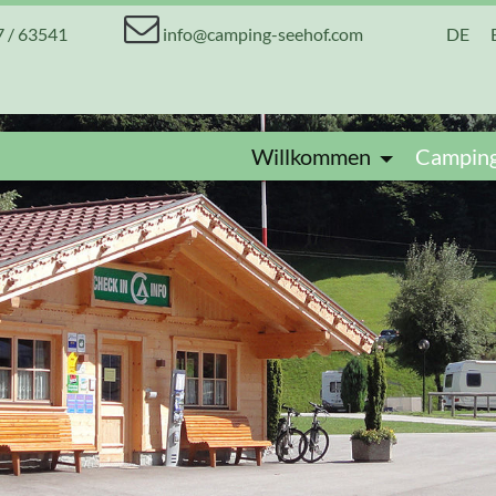
7 / 63541
info@camping-seehof.com
DE
Willkommen
Campin